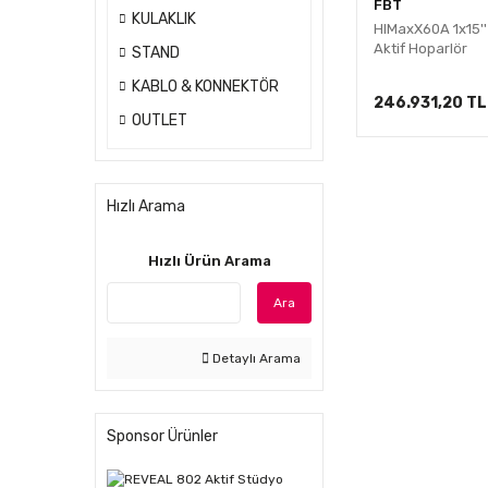
FBT
KULAKLIK
HIMaxX60A 1x15''
İnce
Aktif Hoparlör
STAND
KABLO & KONNEKTÖR
246.931,20 TL
OUTLET
Hızlı Arama
Hızlı Ürün Arama
Ara
Detaylı Arama
Sponsor Ürünler