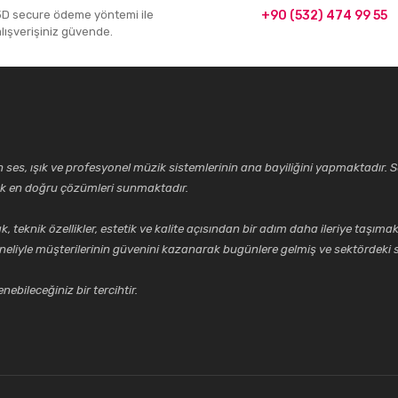
3D secure ödeme yöntemi ile
+90 (532) 474 99 55
alışverişiniz güvende.
ses, ışık ve profesyonel müzik sistemlerinin ana bayiliğini yapmaktadır. Se
cek en doğru çözümleri sunmaktadır.
k özellikler, estetik ve kalite açısından bir adım daha ileriye taşımak 
neliyle müşterilerinin güvenini kazanarak bugünlere gelmiş ve sektördeki s
ebileceğiniz bir tercihtir.