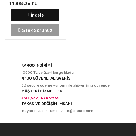
14.386,26 TL
İncele
Stok Sorunuz
KARGO İNDİRİMİ
10000 TL ve üzeri kargo bizden
%100 GÜVENLİ ALIŞVERİŞ
3D secure ödeme yöntemi ile alışverişiniz güvende.
MÜŞTERİ HİZMETLERİ
+90 (532) 474 99 55
TAKAS VE DEĞİŞİM İMKANI
İhtiyaç fazlası ürününüzü değerlendirelim.