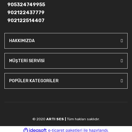
905324749955
902122437779
902122514407
HAKKIMIZDA
MÜŞTERİ SERVİSİ
POPÜLER KATEGORİLER
© 2020
ARTI SES |
Tüm hakları saklıdır.
ile
ideasoft
e-