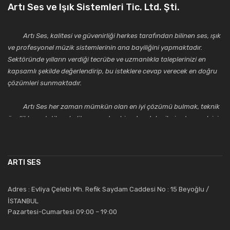
Artı Ses ve Işık Sistemleri Tic. Ltd. Şti.
Artı Ses, kalitesi ve güvenirliği herkes tarafından bilinen ses, ışık
ve profesyonel müzik sistemlerinin ana bayiliğini yapmaktadır.
Sektöründe yılların verdiği tecrübe ve uzmanlıkla taleplerinizi en
kapsamlı şekilde değerlendirip, bu isteklere cevap verecek en doğru
çözümleri sunmaktadır.
Artı Ses her zaman mümkün olan en iyi çözümü bulmak, teknik
özellikler, estetik ve kalite açısından bir adım daha ileriye taşımak için
çalışmaktadır. Toptan ve perakende satışlarında güler yüzlü ve
alanında uzmanlaşmış satış ve teknik servis personeliyle
müşterilerinin güvenini kazanarak bugünlere gelmiş ve sektördeki
ARTI SES
saygıdeğer yerini kazanmıştır.
Artı Ses, güler yüzü ve deneyimi ile bu gün ve gelecekte
Adres : Evliya Çelebi Mh. Refik Saydam Caddesi No : 15 Beyoğlu /
güvenebileceğiniz bir tercihtir.
İSTANBUL
Pazartesi-Cumartesi 09:00 – 19:00