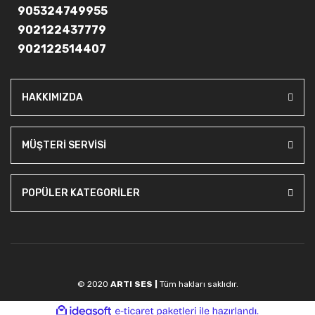
905324749955
902122437779
902122514407
HAKKIMIZDA
MÜŞTERİ SERVİSİ
POPÜLER KATEGORİLER
© 2020
ARTI SES |
Tüm hakları saklıdır.
ile
ideasoft
e-