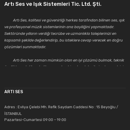
Artı Ses ve Işık Sistemleri Tic. Ltd. Şti.
Artı Ses, kalitesi ve güvenirliği herkes tarafından bilinen ses, ışık
ve profesyonel müzik sistemlerinin ana bayiliğini yapmaktadır.
Sektöründe yılların verdiği tecrübe ve uzmanlıkla taleplerinizi en
kapsamlı şekilde değerlendirip, bu isteklere cevap verecek en doğru
çözümleri sunmaktadır.
Artı Ses her zaman mümkün olan en iyi çözümü bulmak, teknik
özellikler, estetik ve kalite açısından bir adım daha ileriye taşımak için
çalışmaktadır. Toptan ve perakende satışlarında güler yüzlü ve
alanında uzmanlaşmış satış ve teknik servis personeliyle
müşterilerinin güvenini kazanarak bugünlere gelmiş ve sektördeki
ARTI SES
saygıdeğer yerini kazanmıştır.
Artı Ses, güler yüzü ve deneyimi ile bu gün ve gelecekte
Adres : Evliya Çelebi Mh. Refik Saydam Caddesi No : 15 Beyoğlu /
güvenebileceğiniz bir tercihtir.
İSTANBUL
Pazartesi-Cumartesi 09:00 – 19:00