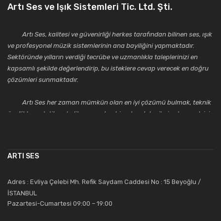
Artı Ses ve Işık Sistemleri Tic. Ltd. Şti.
Artı Ses, kalitesi ve güvenirliği herkes tarafından bilinen ses, ışık
ve profesyonel müzik sistemlerinin ana bayiliğini yapmaktadır.
Sektöründe yılların verdiği tecrübe ve uzmanlıkla taleplerinizi en
kapsamlı şekilde değerlendirip, bu isteklere cevap verecek en doğru
çözümleri sunmaktadır.
Artı Ses her zaman mümkün olan en iyi çözümü bulmak, teknik
özellikler, estetik ve kalite açısından bir adım daha ileriye taşımak için
çalışmaktadır. Toptan ve perakende satışlarında güler yüzlü ve
alanında uzmanlaşmış satış ve teknik servis personeliyle
müşterilerinin güvenini kazanarak bugünlere gelmiş ve sektördeki
ARTI SES
saygıdeğer yerini kazanmıştır.
Artı Ses, güler yüzü ve deneyimi ile bu gün ve gelecekte
Adres : Evliya Çelebi Mh. Refik Saydam Caddesi No : 15 Beyoğlu /
güvenebileceğiniz bir tercihtir.
İSTANBUL
Pazartesi-Cumartesi 09:00 – 19:00