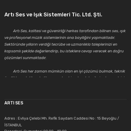
Artı Ses ve Işık Sistemleri Tic. Ltd. Şti.
Artı Ses, kalitesi ve güvenirliği herkes tarafından bilinen ses, ışık
ve profesyonel müzik sistemlerinin ana bayiliğini yapmaktadır.
Sektöründe yılların verdiği tecrübe ve uzmanlıkla taleplerinizi en
kapsamlı şekilde değerlendirip, bu isteklere cevap verecek en doğru
çözümleri sunmaktadır.
Artı Ses her zaman mümkün olan en iyi çözümü bulmak, teknik
özellikler, estetik ve kalite açısından bir adım daha ileriye taşımak için
çalışmaktadır. Toptan ve perakende satışlarında güler yüzlü ve
alanında uzmanlaşmış satış ve teknik servis personeliyle
müşterilerinin güvenini kazanarak bugünlere gelmiş ve sektördeki
ARTI SES
saygıdeğer yerini kazanmıştır.
Artı Ses, güler yüzü ve deneyimi ile bu gün ve gelecekte
Adres : Evliya Çelebi Mh. Refik Saydam Caddesi No : 15 Beyoğlu /
güvenebileceğiniz bir tercihtir.
İSTANBUL