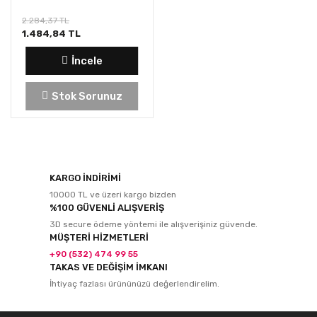
2.284,37 TL
1.484,84 TL
İncele
Stok Sorunuz
KARGO İNDİRİMİ
10000 TL ve üzeri kargo bizden
%100 GÜVENLİ ALIŞVERİŞ
3D secure ödeme yöntemi ile alışverişiniz güvende.
MÜŞTERİ HİZMETLERİ
+90 (532) 474 99 55
TAKAS VE DEĞİŞİM İMKANI
İhtiyaç fazlası ürününüzü değerlendirelim.