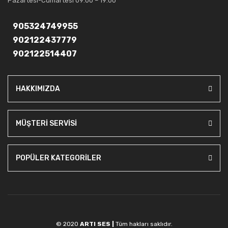
Pazartesi-Cumartesi 09:00 – 19:00
905324749955
902122437779
902122514407
HAKKIMIZDA
MÜŞTERİ SERVİSİ
POPÜLER KATEGORİLER
© 2020
ARTI SES |
Tüm hakları saklıdır.