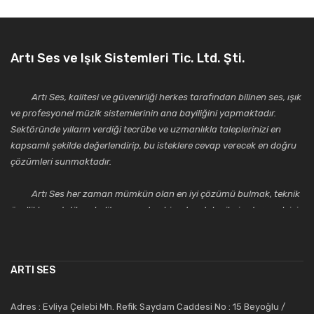
Artı Ses ve Işık Sistemleri Tic. Ltd. Şti.
Artı Ses, kalitesi ve güvenirliği herkes tarafından bilinen ses, ışık
ve profesyonel müzik sistemlerinin ana bayiliğini yapmaktadır.
Sektöründe yılların verdiği tecrübe ve uzmanlıkla taleplerinizi en
kapsamlı şekilde değerlendirip, bu isteklere cevap verecek en doğru
çözümleri sunmaktadır.
Artı Ses her zaman mümkün olan en iyi çözümü bulmak, teknik
özellikler, estetik ve kalite açısından bir adım daha ileriye taşımak için
çalışmaktadır. Toptan ve perakende satışlarında güler yüzlü ve
alanında uzmanlaşmış satış ve teknik servis personeliyle
müşterilerinin güvenini kazanarak bugünlere gelmiş ve sektördeki
ARTI SES
saygıdeğer yerini kazanmıştır.
Artı Ses, güler yüzü ve deneyimi ile bu gün ve gelecekte
Adres : Evliya Çelebi Mh. Refik Saydam Caddesi No : 15 Beyoğlu /