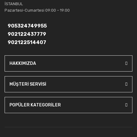
güvenebileceğiniz bir tercihtir.
İSTANBUL
Pazartesi-Cumartesi 09:00 – 19:00
905324749955
902122437779
902122514407
HAKKIMIZDA
MÜŞTERİ SERVİSİ
POPÜLER KATEGORİLER