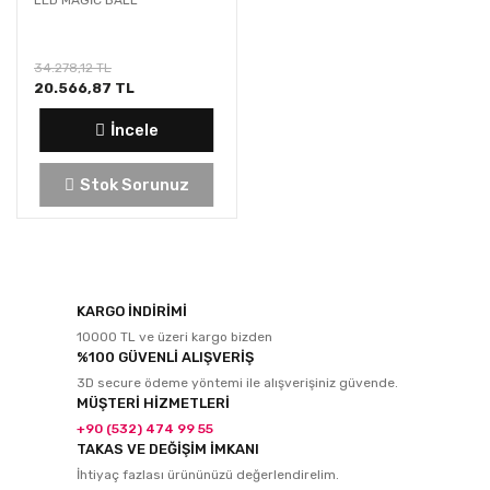
LED MAGİC BALL
34.278,12 TL
20.566,87 TL
İncele
Stok Sorunuz
KARGO İNDİRİMİ
10000 TL ve üzeri kargo bizden
%100 GÜVENLİ ALIŞVERİŞ
3D secure ödeme yöntemi ile alışverişiniz güvende.
MÜŞTERİ HİZMETLERİ
+90 (532) 474 99 55
TAKAS VE DEĞİŞİM İMKANI
İhtiyaç fazlası ürününüzü değerlendirelim.