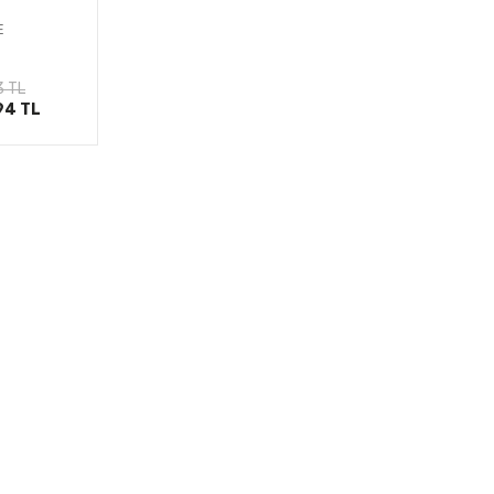
E
le
3 TL
94 TL