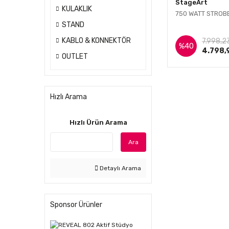
StageArt
KULAKLIK
750 WATT STROB
STAND
İnce
KABLO & KONNEKTÖR
7.998,2
%40
4.798,
OUTLET
Hızlı Arama
Hızlı Ürün Arama
Ara
Detaylı Arama
Sponsor Ürünler