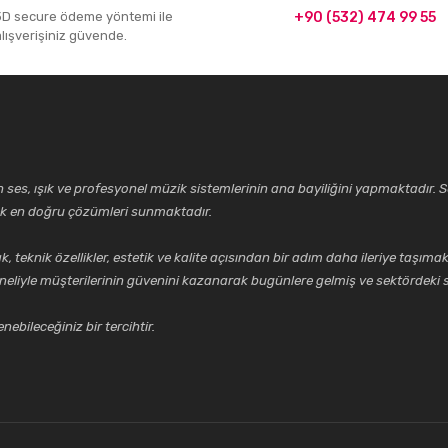
3D secure ödeme yöntemi ile
+90 (532) 474 99 55
alışverişiniz güvende.
ses, ışık ve profesyonel müzik sistemlerinin ana bayiliğini yapmaktadır. Se
cek en doğru çözümleri sunmaktadır.
k özellikler, estetik ve kalite açısından bir adım daha ileriye taşımak 
neliyle müşterilerinin güvenini kazanarak bugünlere gelmiş ve sektördeki s
ebileceğiniz bir tercihtir.