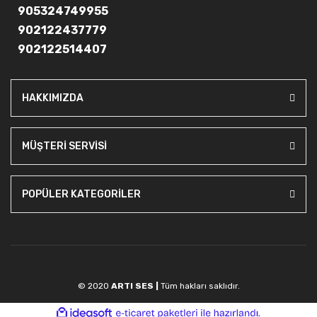
905324749955
902122437779
902122514407
HAKKIMIZDA
MÜŞTERİ SERVİSİ
POPÜLER KATEGORİLER
© 2020
ARTI SES |
Tüm hakları saklıdır.
ile
ideasoft
e-