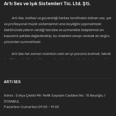
Artı Ses ve Işık Sistemleri Tic. Ltd. Şti.
Artı Ses, kalitesi ve güvenirliği herkes tarafından bilinen ses, ışık
ve profesyonel müzik sistemlerinin ana bayiliğini yapmaktadır.
Sektöründe yılların verdiği tecrübe ve uzmanlıkla taleplerinizi en
kapsamlı şekilde değerlendirip, bu isteklere cevap verecek en doğru
çözümleri sunmaktadır.
Artı Ses her zaman mümkün olan en iyi çözümü bulmak, teknik
özellikler, estetik ve kalite açısından bir adım daha ileriye taşımak için
çalışmaktadır. Toptan ve perakende satışlarında güler yüzlü ve
alanında uzmanlaşmış satış ve teknik servis personeliyle
müşterilerinin güvenini kazanarak bugünlere gelmiş ve sektördeki
ARTI SES
saygıdeğer yerini kazanmıştır.
Artı Ses, güler yüzü ve deneyimi ile bu gün ve gelecekte
Adres : Evliya Çelebi Mh. Refik Saydam Caddesi No : 15 Beyoğlu /
güvenebileceğiniz bir tercihtir.
İSTANBUL
Pazartesi-Cumartesi 09:00 – 19:00