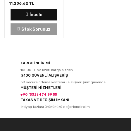
11.206,62 TL
İncele
Stok Sorunuz
KARGO İNDİRİMİ
10000 TL ve üzeri kargo bizden
%100 GÜVENLİ ALIŞVERİŞ
3D secure ödeme yöntemi ile alışverişiniz güvende.
MÜŞTERİ HİZMETLERİ
+90 (532) 474 99 55
TAKAS VE DEĞİŞİM İMKANI
İhtiyaç fazlası ürününüzü değerlendirelim.