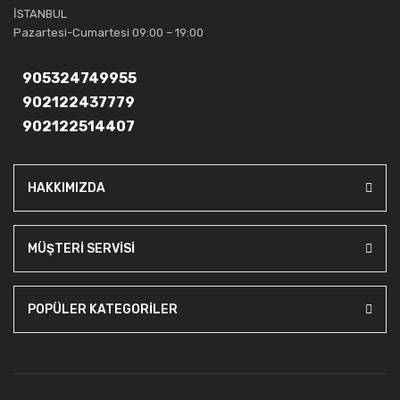
güvenebileceğiniz bir tercihtir.
İSTANBUL
Pazartesi-Cumartesi 09:00 – 19:00
905324749955
902122437779
902122514407
HAKKIMIZDA
MÜŞTERİ SERVİSİ
POPÜLER KATEGORİLER