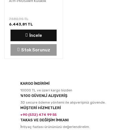
ATH-PRO5xWH Kulaklık
7.580,95 TL
6.443,81 TL
İncele
Stok Sorunuz
KARGO İNDİRİMİ
10000 TL ve üzeri kargo bizden
%100 GÜVENLİ ALIŞVERİŞ
3D secure ödeme yöntemi ile alışverişiniz güvende.
MÜŞTERİ HİZMETLERİ
+90 (532) 474 99 55
TAKAS VE DEĞİŞİM İMKANI
İhtiyaç fazlası ürününüzü değerlendirelim.