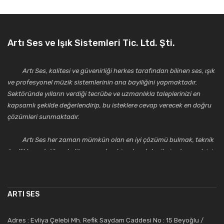
Artı Ses ve Işık Sistemleri Tic. Ltd. Şti.
Artı Ses, kalitesi ve güvenirliği herkes tarafından bilinen ses, ışık
ve profesyonel müzik sistemlerinin ana bayiliğini yapmaktadır.
Sektöründe yılların verdiği tecrübe ve uzmanlıkla taleplerinizi en
kapsamlı şekilde değerlendirip, bu isteklere cevap verecek en doğru
çözümleri sunmaktadır.
Artı Ses her zaman mümkün olan en iyi çözümü bulmak, teknik
özellikler, estetik ve kalite açısından bir adım daha ileriye taşımak için
çalışmaktadır. Toptan ve perakende satışlarında güler yüzlü ve
alanında uzmanlaşmış satış ve teknik servis personeliyle
müşterilerinin güvenini kazanarak bugünlere gelmiş ve sektördeki
ARTI SES
saygıdeğer yerini kazanmıştır.
Artı Ses, güler yüzü ve deneyimi ile bu gün ve gelecekte
Adres : Evliya Çelebi Mh. Refik Saydam Caddesi No : 15 Beyoğlu /