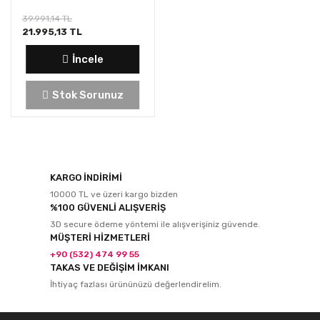
39.991,14 TL
21.995,13 TL
İncele
Stok Sorunuz
KARGO İNDİRİMİ
10000 TL ve üzeri kargo bizden
%100 GÜVENLİ ALIŞVERİŞ
3D secure ödeme yöntemi ile alışverişiniz güvende.
MÜŞTERİ HİZMETLERİ
+90 (532) 474 99 55
TAKAS VE DEĞİŞİM İMKANI
İhtiyaç fazlası ürününüzü değerlendirelim.