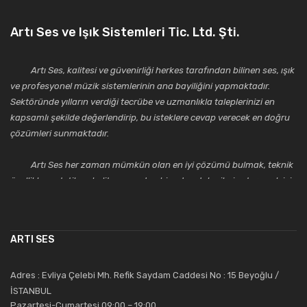
Artı Ses ve Işık Sistemleri Tic. Ltd. Şti.
Artı Ses, kalitesi ve güvenirliği herkes tarafından bilinen ses, ışık
ve profesyonel müzik sistemlerinin ana bayiliğini yapmaktadır.
Sektöründe yılların verdiği tecrübe ve uzmanlıkla taleplerinizi en
kapsamlı şekilde değerlendirip, bu isteklere cevap verecek en doğru
çözümleri sunmaktadır.
Artı Ses her zaman mümkün olan en iyi çözümü bulmak, teknik
özellikler, estetik ve kalite açısından bir adım daha ileriye taşımak için
çalışmaktadır. Toptan ve perakende satışlarında güler yüzlü ve
alanında uzmanlaşmış satış ve teknik servis personeliyle
müşterilerinin güvenini kazanarak bugünlere gelmiş ve sektördeki
ARTI SES
saygıdeğer yerini kazanmıştır.
Artı Ses, güler yüzü ve deneyimi ile bu gün ve gelecekte
Adres : Evliya Çelebi Mh. Refik Saydam Caddesi No : 15 Beyoğlu /
güvenebileceğiniz bir tercihtir.
İSTANBUL
Pazartesi-Cumartesi 09:00 – 19:00