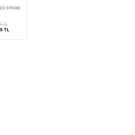
LED STROBE
le
5 TL
25 TL