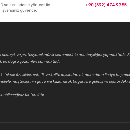
3D secure ödeme yöntemi ile
+90 (532) 474 99 55
alışverişiniz güvende.
ses, ışık ve profesyonel müzik sistemlerinin ana bayiliğini yapmaktadır. Se
cek en doğru çözümleri sunmaktadır.
k özellikler, estetik ve kalite açısından bir adım daha ileriye taşımak 
neliyle müşterilerinin güvenini kazanarak bugünlere gelmiş ve sektördeki s
ebileceğiniz bir tercihtir.